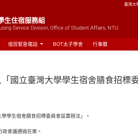
:::
臺灣大
學生住宿服務組
sing Service Division, Office of Student Affairs, NTU
值班緊急電話
BOT太子學舍
行事曆
之「國立臺灣大學學生宿舍膳食招標
大學學生宿舍膳食招標委員會設置辦法」。
6次行政會議通過在案。