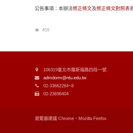
公告事項：​本辦法
修正條文
及
修正條文對照表
瀏覽人次
459
106319臺北市羅斯福路四段一號
admdorm@ntu.edu.tw
02-33662264~8
02-23696404
瀏覽器建議 Chrome、Mozilla Firefox